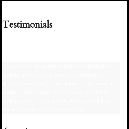
Testimonials
At vero eos et accusamus et iusto odio dignissimos
ducimus qui blanditiis praesentium voluptatum
deleniti atque corrupti quos dolores et quas molestias
excepturi sint occaecati cupiditate non provident,
similique sunt in culpa qui officia deserunt mollitia
animi, id est laborum et dolorum fuga.
Random Person